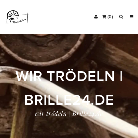
(0)
WIR TRÖDELN |
BRILLE24.DE
wir trödeln | Brille24.de