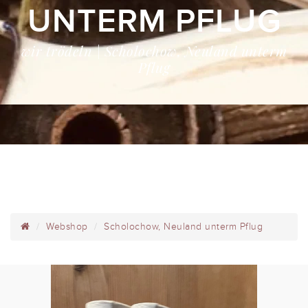
UNTERM PFLUG
wir trödeln | Scholochow, Neuland unterm
Pflug
Webshop
Scholochow, Neuland unterm Pflug