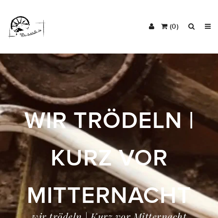
(0)
WIR TRÖDELN |
KURZ VOR
MITTERNACHT
wir trödeln | Kurz vor Mitternacht