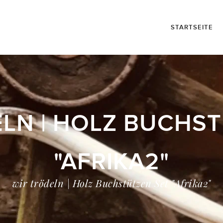
STARTSEITE
LN | HOLZ BUCHS
"AFRIKA2"
wir trödeln | Holz Buchstützen Set "Afrika2"