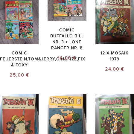
COMIC
BUFFALLO BILL
NR. 3 + LONE
RANGER NR. 8
COMIC
12 X MOSAIK
16,00 €
FEUERSTEIN,TOM&JERRY,GIN&FIZZ,FIX
1979
& FOXY
24,00 €
25,00 €