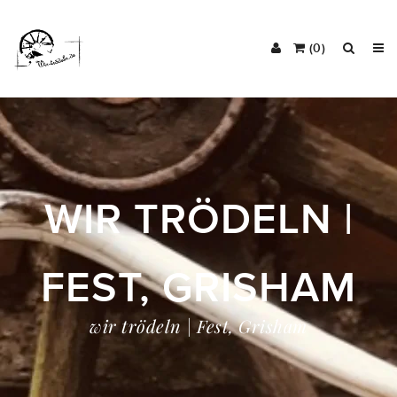
(0)
WIR TRÖDELN |
FEST, GRISHAM
wir trödeln | Fest, Grisham