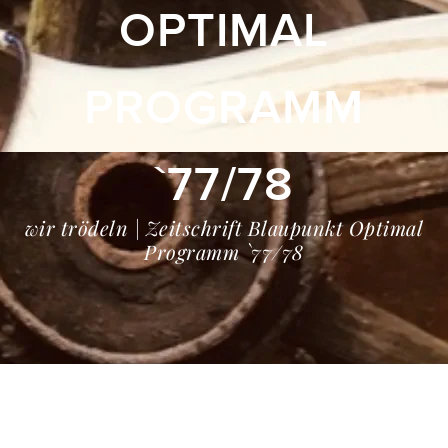
OPTIMAL
PROGRAMM
`77/78
wir trödeln | Zeitschrift Blaupunkt Optimal
Programm `77/78