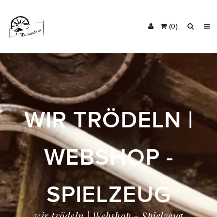
(0)
WIR TRÖDELN |
WEBSHOP -
SPIELZEUG
wir trödeln | Webshop - Spielzeug