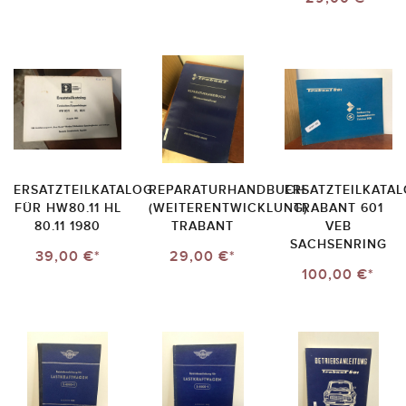
ERSATZTEILKATALOG
REPARATURHANDBUCH
ERSATZTEILKATA
FÜR HW80.11 HL
(WEITERENTWICKLUNG)
TRABANT 601
80.11 1980
TRABANT
VEB
SACHSENRING
39,00 €*
29,00 €*
100,00 €*