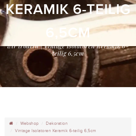
KERAMIK 6-TEILIG
6,5CM
wir trödeln | Vintage Isolatoren Keramik 6-
teilig 6,5cm
Webshop
Dekoration
Vintage Isolatoren Keramik 6-teilig 6,5cm